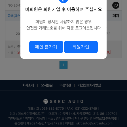
NO 26-0805089
NO 26-0805081
비회원은 회원가입 후 이용하여 주십시요
명의이전
폐차
분손
전손
공매(파손)
공매(파손)
회원이 장시간 사용하지 않은 경우
/ BMW 730Ld
/ EV3 스탠다드
안전한 거래보호를 위해 자동 로그아웃됩니다
2012-09
자동/오토
경유
2025-04
자동/오토
전기
메인 홈가기
회원가입
보관 :
전북
보관 :
제주
2026-08-07 [10:00]
2026-08-07 [10:00]
마감 :
마감 :
1
회사소개
오시는길
이용약관
개인정보처리방침
대표번호 : 031-332-8779 | FAX : 031-332-8749 |
상호 : 에스케이알씨오토(주) | 대표자 : 이동영 |
사업자등록번호 : 213-86-42070 |
개인정보관리책임자 : 이동영 |
주소 : 경기도 용인시 처인구 원삼면 원양로124번길98 |
통신판매:제2024-용인처인-2472호 |
이메일 : skrcauto@skrcauto.com