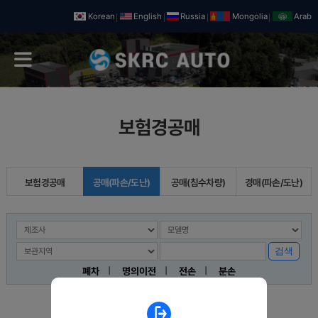
Korean
English
Russia
Mongolia
Arab
보험경공매
보험경공매
공매(파손/도난)
공매(침수차량)
경매(파손/도난)
검색
ㅣ
ㅣ
ㅣ
폐차
명의이전
전손
분손
1