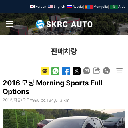
Korean
English
Russia
Mongolia
Arab
판매차량
2016 모닝 Morning Sports Full
Options
2016
자동/오토
998
cc
184,813
km
/
/
/
/