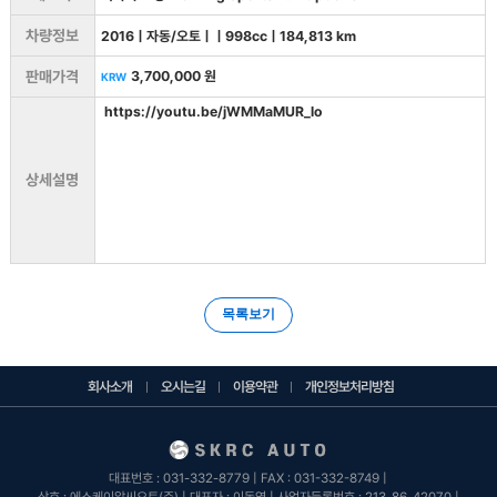
차량정보
2016
ㅣ
자동/오토
ㅣ
ㅣ
998
cc
ㅣ
184,813
km
판매가격
3,700,000 원
KRW
https://youtu.be/jWMMaMUR_lo
상세설명
목록보기
회사소개
오시는길
이용약관
개인정보처리방침
대표번호 : 031-332-8779 | FAX : 031-332-8749 |
상호 : 에스케이알씨오토(주) | 대표자 : 이동영 |
사업자등록번호 : 213-86-42070 |