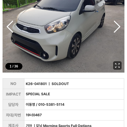
1 / 36
NO
K26-041801
ㅣ
SOLDOUT
IMPACT
SPECIAL SALE
담당자
이동영 / 010-5381-5114
차대/차번
19너0467
제조사
기아
ㅣ
모닝 Morning Sports Full Options